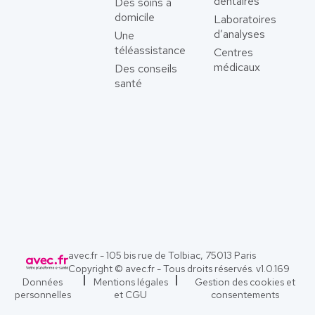
dentaires
Des soins à
domicile
Laboratoires
d’analyses
Une
téléassistance
Centres
médicaux
Des conseils
santé
avec.fr - 105 bis rue de Tolbiac, 75013 Paris
Copyright © avec.fr - Tous droits réservés. v
1.0.169
Données
Mentions légales
Gestion des cookies et
personnelles
et CGU
consentements