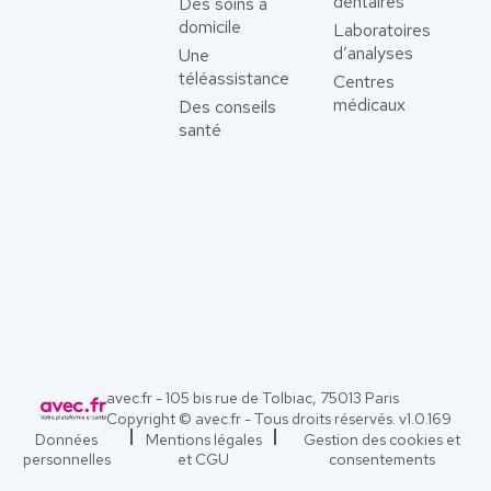
dentaires
Des soins à
domicile
Laboratoires
d’analyses
Une
téléassistance
Centres
médicaux
Des conseils
santé
avec.fr - 105 bis rue de Tolbiac, 75013 Paris
Copyright © avec.fr - Tous droits réservés. v
1.0.169
Données
Mentions légales
Gestion des cookies et
personnelles
et CGU
consentements