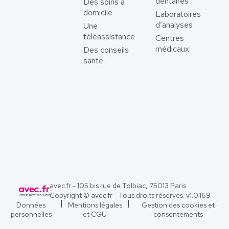
dentaires
Des soins à
domicile
Laboratoires
d’analyses
Une
téléassistance
Centres
médicaux
Des conseils
santé
avec.fr - 105 bis rue de Tolbiac, 75013 Paris
Copyright © avec.fr - Tous droits réservés. v
1.0.169
Données
Mentions légales
Gestion des cookies et
personnelles
et CGU
consentements