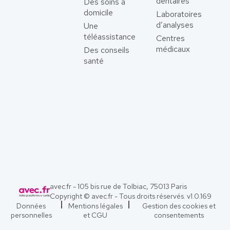
dentaires
Des soins à
domicile
Laboratoires
d’analyses
Une
téléassistance
Centres
médicaux
Des conseils
santé
avec.fr - 105 bis rue de Tolbiac, 75013 Paris
Copyright © avec.fr - Tous droits réservés. v
1.0.169
Données
Mentions légales
Gestion des cookies et
personnelles
et CGU
consentements