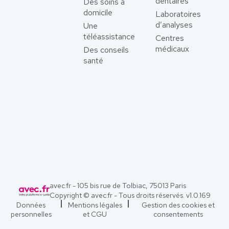
dentaires
Des soins à
domicile
Laboratoires
d’analyses
Une
téléassistance
Centres
médicaux
Des conseils
santé
avec.fr - 105 bis rue de Tolbiac, 75013 Paris
Copyright © avec.fr - Tous droits réservés. v
1.0.169
Données
Mentions légales
Gestion des cookies et
personnelles
et CGU
consentements