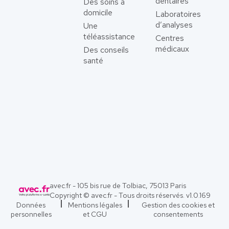
dentaires
Des soins à
domicile
Laboratoires
d’analyses
Une
téléassistance
Centres
médicaux
Des conseils
santé
avec.fr - 105 bis rue de Tolbiac, 75013 Paris
Copyright © avec.fr - Tous droits réservés. v
1.0.169
Données
Mentions légales
Gestion des cookies et
personnelles
et CGU
consentements