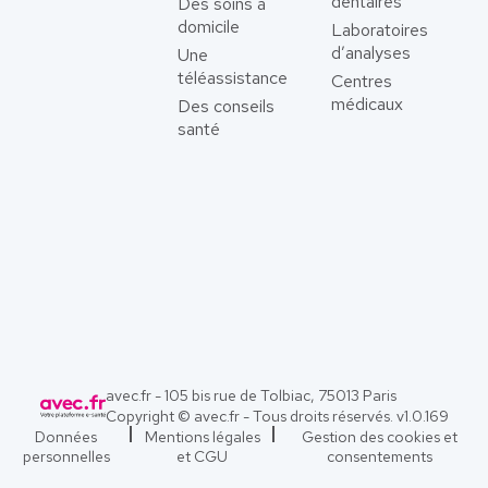
dentaires
Des soins à
domicile
Laboratoires
d’analyses
Une
téléassistance
Centres
médicaux
Des conseils
santé
avec.fr - 105 bis rue de Tolbiac, 75013 Paris
Copyright © avec.fr - Tous droits réservés. v
1.0.169
Données
Mentions légales
Gestion des cookies et
personnelles
et CGU
consentements