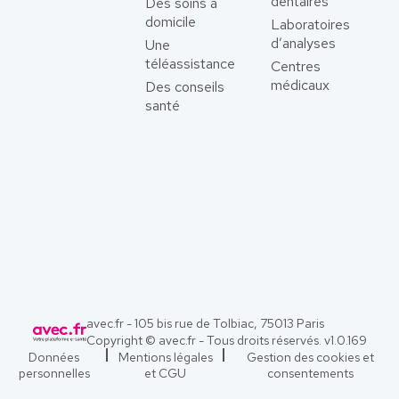
dentaires
Des soins à
domicile
Laboratoires
d’analyses
Une
téléassistance
Centres
médicaux
Des conseils
santé
avec.fr - 105 bis rue de Tolbiac, 75013 Paris
Copyright © avec.fr - Tous droits réservés. v
1.0.169
Données
Mentions légales
Gestion des cookies et
personnelles
et CGU
consentements