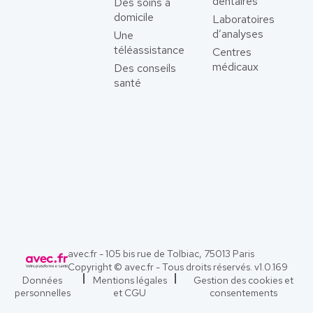
dentaires
Des soins à
domicile
Laboratoires
d’analyses
Une
téléassistance
Centres
médicaux
Des conseils
santé
avec.fr - 105 bis rue de Tolbiac, 75013 Paris
Copyright © avec.fr - Tous droits réservés. v
1.0.169
Données
Mentions légales
Gestion des cookies et
personnelles
et CGU
consentements