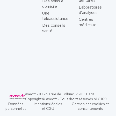
dentaires
Des soins à
domicile
Laboratoires
d’analyses
Une
téléassistance
Centres
médicaux
Des conseils
santé
avec.fr - 105 bis rue de Tolbiac, 75013 Paris
Copyright © avec.fr - Tous droits réservés. v
1.0.169
Données
Mentions légales
Gestion des cookies et
personnelles
et CGU
consentements