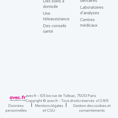
dentaires
Des soins à
domicile
Laboratoires
d’analyses
Une
téléassistance
Centres
médicaux
Des conseils
santé
avec.fr - 105 bis rue de Tolbiac, 75013 Paris
Copyright © avec.fr - Tous droits réservés. v
1.0.169
Données
Mentions légales
Gestion des cookies et
personnelles
et CGU
consentements