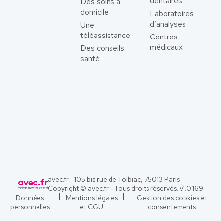
dentaires
Des soins à
domicile
Laboratoires
d’analyses
Une
téléassistance
Centres
médicaux
Des conseils
santé
avec.fr - 105 bis rue de Tolbiac, 75013 Paris
Copyright © avec.fr - Tous droits réservés. v
1.0.169
Données
Mentions légales
Gestion des cookies et
personnelles
et CGU
consentements