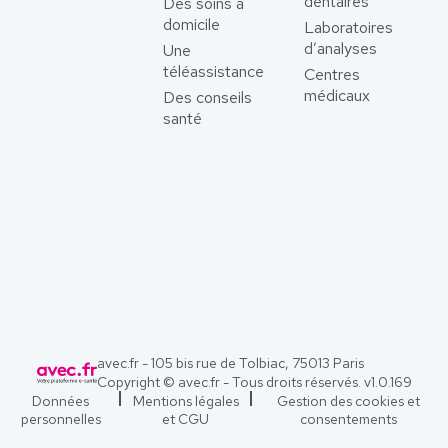
dentaires
Des soins à
domicile
Laboratoires
d’analyses
Une
téléassistance
Centres
médicaux
Des conseils
santé
avec.fr - 105 bis rue de Tolbiac, 75013 Paris
Copyright © avec.fr - Tous droits réservés. v
1.0.169
Données
Mentions légales
Gestion des cookies et
personnelles
et CGU
consentements