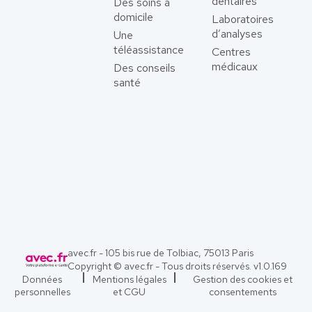
dentaires
Des soins à
domicile
Laboratoires
d’analyses
Une
téléassistance
Centres
médicaux
Des conseils
santé
avec.fr - 105 bis rue de Tolbiac, 75013 Paris
Copyright © avec.fr - Tous droits réservés. v
1.0.169
Données
Mentions légales
Gestion des cookies et
personnelles
et CGU
consentements