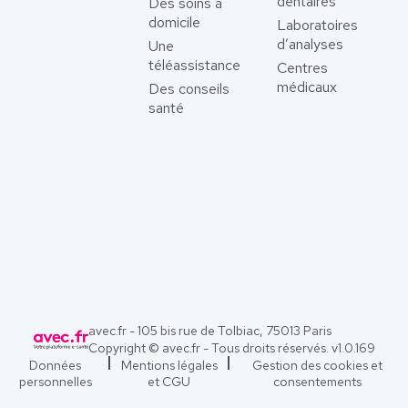
dentaires
Des soins à
domicile
Laboratoires
d’analyses
Une
téléassistance
Centres
médicaux
Des conseils
santé
avec.fr - 105 bis rue de Tolbiac, 75013 Paris
Copyright © avec.fr - Tous droits réservés. v
1.0.169
Données
Mentions légales
Gestion des cookies et
personnelles
et CGU
consentements