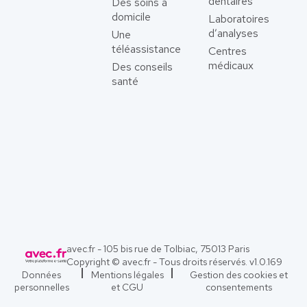
dentaires
Des soins à
domicile
Laboratoires
d’analyses
Une
téléassistance
Centres
médicaux
Des conseils
santé
avec.fr - 105 bis rue de Tolbiac, 75013 Paris
Copyright © avec.fr - Tous droits réservés. v
1.0.169
Données
Mentions légales
Gestion des cookies et
personnelles
et CGU
consentements