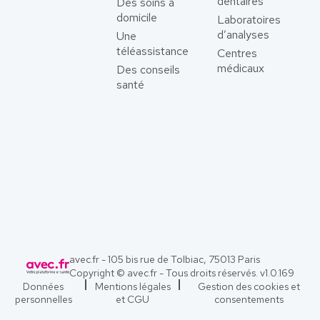
dentaires
Des soins à
domicile
Laboratoires
d’analyses
Une
téléassistance
Centres
médicaux
Des conseils
santé
avec.fr - 105 bis rue de Tolbiac, 75013 Paris
Copyright © avec.fr - Tous droits réservés. v
1.0.169
Données
Mentions légales
Gestion des cookies et
personnelles
et CGU
consentements