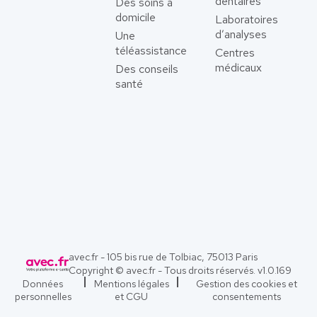
dentaires
Des soins à
domicile
Laboratoires
d’analyses
Une
téléassistance
Centres
médicaux
Des conseils
santé
avec.fr - 105 bis rue de Tolbiac, 75013 Paris
Copyright © avec.fr - Tous droits réservés. v
1.0.169
Données
Mentions légales
Gestion des cookies et
personnelles
et CGU
consentements