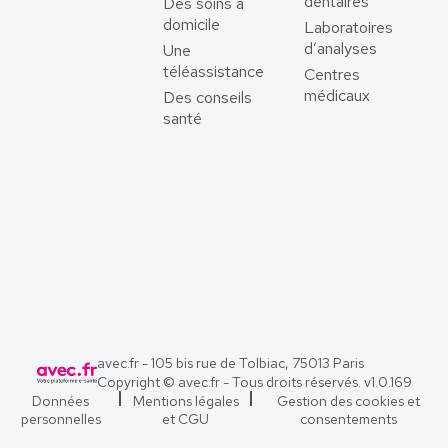
dentaires
Des soins à
domicile
Laboratoires
d’analyses
Une
téléassistance
Centres
médicaux
Des conseils
santé
avec.fr - 105 bis rue de Tolbiac, 75013 Paris
Copyright © avec.fr - Tous droits réservés. v
1.0.169
Données
Mentions légales
Gestion des cookies et
personnelles
et CGU
consentements