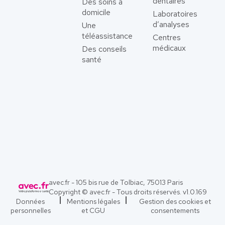
dentaires
Des soins à
domicile
Laboratoires
d’analyses
Une
téléassistance
Centres
médicaux
Des conseils
santé
avec.fr - 105 bis rue de Tolbiac, 75013 Paris
Copyright © avec.fr - Tous droits réservés. v
1.0.169
Données
Mentions légales
Gestion des cookies et
personnelles
et CGU
consentements