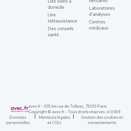
dentaires
Des soins à
domicile
Laboratoires
d’analyses
Une
téléassistance
Centres
médicaux
Des conseils
santé
avec.fr - 105 bis rue de Tolbiac, 75013 Paris
Copyright © avec.fr - Tous droits réservés. v
1.0.169
Données
Mentions légales
Gestion des cookies et
personnelles
et CGU
consentements