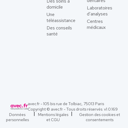
dentaires
Des soins à
domicile
Laboratoires
d’analyses
Une
téléassistance
Centres
médicaux
Des conseils
santé
avec.fr - 105 bis rue de Tolbiac, 75013 Paris
Copyright © avec.fr - Tous droits réservés. v
1.0.169
Données
Mentions légales
Gestion des cookies et
personnelles
et CGU
consentements