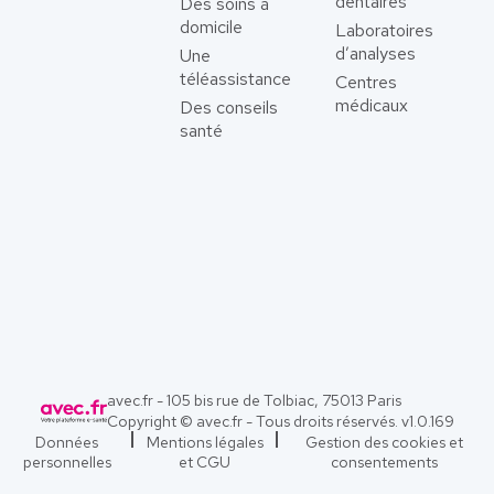
dentaires
Des soins à
domicile
Laboratoires
d’analyses
Une
téléassistance
Centres
médicaux
Des conseils
santé
avec.fr - 105 bis rue de Tolbiac, 75013 Paris
Copyright © avec.fr - Tous droits réservés. v
1.0.169
Données
Mentions légales
Gestion des cookies et
personnelles
et CGU
consentements