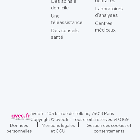
dentaires
Des soins à
domicile
Laboratoires
d’analyses
Une
téléassistance
Centres
médicaux
Des conseils
santé
avec.fr - 105 bis rue de Tolbiac, 75013 Paris
Copyright © avec.fr - Tous droits réservés. v
1.0.169
Données
Mentions légales
Gestion des cookies et
personnelles
et CGU
consentements