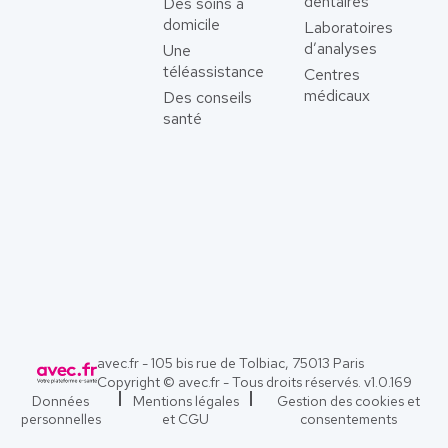
dentaires
Des soins à
domicile
Laboratoires
d’analyses
Une
téléassistance
Centres
médicaux
Des conseils
santé
avec.fr - 105 bis rue de Tolbiac, 75013 Paris
Copyright © avec.fr - Tous droits réservés. v
1.0.169
Données
Mentions légales
Gestion des cookies et
personnelles
et CGU
consentements