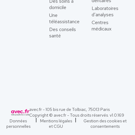
dentaires
Des soins à
domicile
Laboratoires
d’analyses
Une
téléassistance
Centres
médicaux
Des conseils
santé
avec.fr - 105 bis rue de Tolbiac, 75013 Paris
Copyright © avec.fr - Tous droits réservés. v
1.0.169
Données
Mentions légales
Gestion des cookies et
personnelles
et CGU
consentements