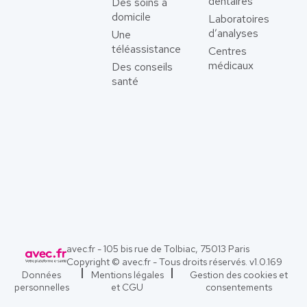
dentaires
Des soins à
domicile
Laboratoires
d’analyses
Une
téléassistance
Centres
médicaux
Des conseils
santé
avec.fr - 105 bis rue de Tolbiac, 75013 Paris
Copyright © avec.fr - Tous droits réservés. v
1.0.169
Données
Mentions légales
Gestion des cookies et
personnelles
et CGU
consentements