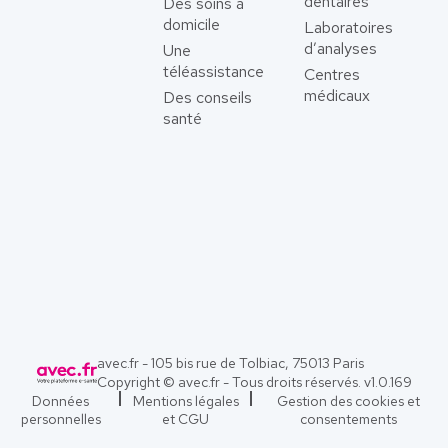
dentaires
Des soins à
domicile
Laboratoires
d’analyses
Une
téléassistance
Centres
médicaux
Des conseils
santé
avec.fr - 105 bis rue de Tolbiac, 75013 Paris
Copyright © avec.fr - Tous droits réservés. v
1.0.169
Données
Mentions légales
Gestion des cookies et
personnelles
et CGU
consentements