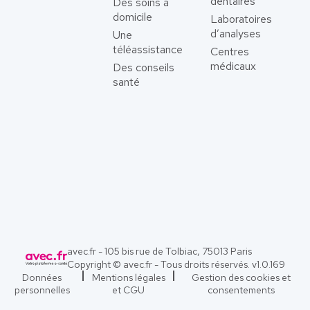
dentaires
Des soins à
domicile
Laboratoires
d’analyses
Une
téléassistance
Centres
médicaux
Des conseils
santé
avec.fr - 105 bis rue de Tolbiac, 75013 Paris
Copyright © avec.fr - Tous droits réservés. v
1.0.169
Données
Mentions légales
Gestion des cookies et
personnelles
et CGU
consentements