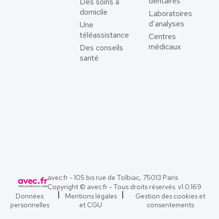
dentaires
Des soins à
domicile
Laboratoires
d’analyses
Une
téléassistance
Centres
médicaux
Des conseils
santé
avec.fr - 105 bis rue de Tolbiac, 75013 Paris
Copyright © avec.fr - Tous droits réservés. v
1.0.169
Données
Mentions légales
Gestion des cookies et
personnelles
et CGU
consentements