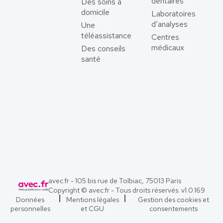
dentaires
Des soins à
domicile
Laboratoires
d’analyses
Une
téléassistance
Centres
médicaux
Des conseils
santé
avec.fr - 105 bis rue de Tolbiac, 75013 Paris
Copyright © avec.fr - Tous droits réservés. v
1.0.169
Données
Mentions légales
Gestion des cookies et
personnelles
et CGU
consentements