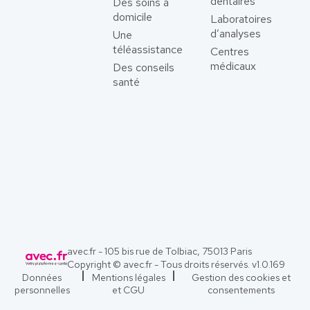
dentaires
Des soins à
domicile
Laboratoires
d’analyses
Une
téléassistance
Centres
médicaux
Des conseils
santé
avec.fr - 105 bis rue de Tolbiac, 75013 Paris
Copyright © avec.fr - Tous droits réservés. v
1.0.169
Données
Mentions légales
Gestion des cookies et
personnelles
et CGU
consentements