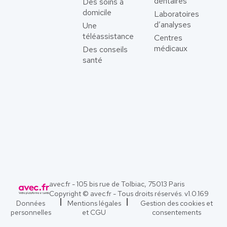
dentaires
Des soins à
domicile
Laboratoires
d’analyses
Une
téléassistance
Centres
médicaux
Des conseils
santé
avec.fr - 105 bis rue de Tolbiac, 75013 Paris
Copyright © avec.fr - Tous droits réservés. v
1.0.169
Données
Mentions légales
Gestion des cookies et
personnelles
et CGU
consentements