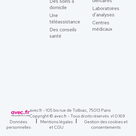
dentaires
Des soins à
domicile
Laboratoires
d’analyses
Une
téléassistance
Centres
médicaux
Des conseils
santé
avec.fr - 105 bis rue de Tolbiac, 75013 Paris
Copyright © avec.fr - Tous droits réservés. v
1.0.169
Données
Mentions légales
Gestion des cookies et
personnelles
et CGU
consentements