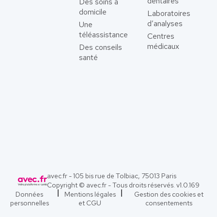
dentaires
Des soins à
domicile
Laboratoires
d’analyses
Une
téléassistance
Centres
médicaux
Des conseils
santé
avec.fr - 105 bis rue de Tolbiac, 75013 Paris
Copyright © avec.fr - Tous droits réservés. v
1.0.169
Données
Mentions légales
Gestion des cookies et
personnelles
et CGU
consentements