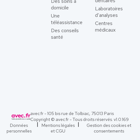
dentaires
Des soins à
domicile
Laboratoires
d’analyses
Une
téléassistance
Centres
médicaux
Des conseils
santé
avec.fr - 105 bis rue de Tolbiac, 75013 Paris
Copyright © avec.fr - Tous droits réservés. v
1.0.169
Données
Mentions légales
Gestion des cookies et
personnelles
et CGU
consentements