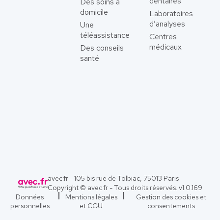
dentaires
Des soins à
domicile
Laboratoires
d’analyses
Une
téléassistance
Centres
médicaux
Des conseils
santé
avec.fr - 105 bis rue de Tolbiac, 75013 Paris
Copyright © avec.fr - Tous droits réservés. v
1.0.169
Données
Mentions légales
Gestion des cookies et
personnelles
et CGU
consentements