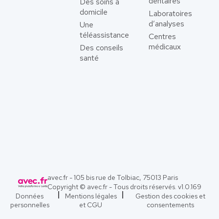
dentaires
Des soins à
domicile
Laboratoires
d’analyses
Une
téléassistance
Centres
médicaux
Des conseils
santé
avec.fr - 105 bis rue de Tolbiac, 75013 Paris
Copyright © avec.fr - Tous droits réservés. v
1.0.169
Données
Mentions légales
Gestion des cookies et
personnelles
et CGU
consentements