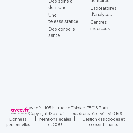
dentaires
Des soins à
domicile
Laboratoires
d’analyses
Une
téléassistance
Centres
médicaux
Des conseils
santé
avec.fr - 105 bis rue de Tolbiac, 75013 Paris
Copyright © avec.fr - Tous droits réservés. v
1.0.169
Données
Mentions légales
Gestion des cookies et
personnelles
et CGU
consentements