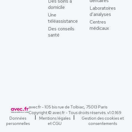
dentaires
Des soins à
domicile
Laboratoires
d’analyses
Une
téléassistance
Centres
médicaux
Des conseils
santé
avec.fr - 105 bis rue de Tolbiac, 75013 Paris
Copyright © avec.fr - Tous droits réservés. v
1.0.169
Données
Mentions légales
Gestion des cookies et
personnelles
et CGU
consentements