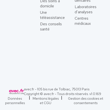
dentaires
Des soins à
domicile
Laboratoires
d’analyses
Une
téléassistance
Centres
médicaux
Des conseils
santé
avec.fr - 105 bis rue de Tolbiac, 75013 Paris
Copyright © avec.fr - Tous droits réservés. v
1.0.169
Données
Mentions légales
Gestion des cookies et
personnelles
et CGU
consentements