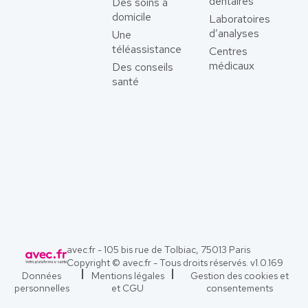
dentaires
Des soins à
domicile
Laboratoires
d’analyses
Une
téléassistance
Centres
médicaux
Des conseils
santé
avec.fr - 105 bis rue de Tolbiac, 75013 Paris
Copyright © avec.fr - Tous droits réservés. v
1.0.169
Données
Mentions légales
Gestion des cookies et
personnelles
et CGU
consentements