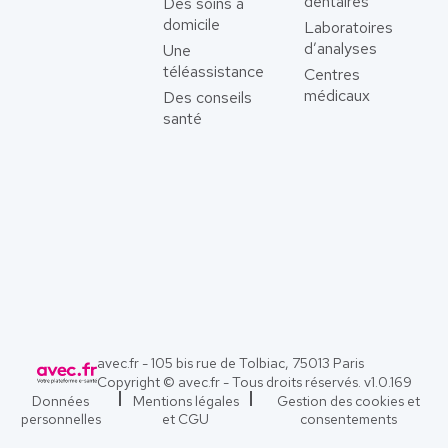
dentaires
Des soins à
domicile
Laboratoires
d’analyses
Une
téléassistance
Centres
médicaux
Des conseils
santé
avec.fr - 105 bis rue de Tolbiac, 75013 Paris
Copyright © avec.fr - Tous droits réservés. v
1.0.169
Données
Mentions légales
Gestion des cookies et
personnelles
et CGU
consentements