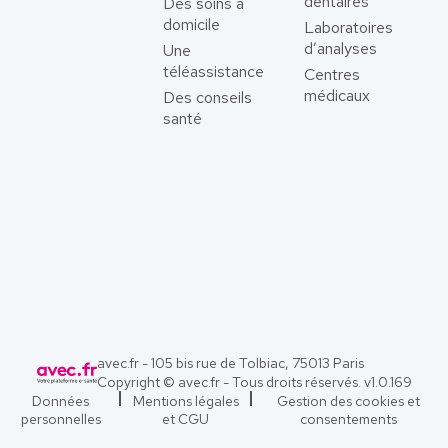
dentaires
Des soins à
domicile
Laboratoires
d’analyses
Une
téléassistance
Centres
médicaux
Des conseils
santé
avec.fr - 105 bis rue de Tolbiac, 75013 Paris
Copyright © avec.fr - Tous droits réservés. v
1.0.169
Données
Mentions légales
Gestion des cookies et
personnelles
et CGU
consentements