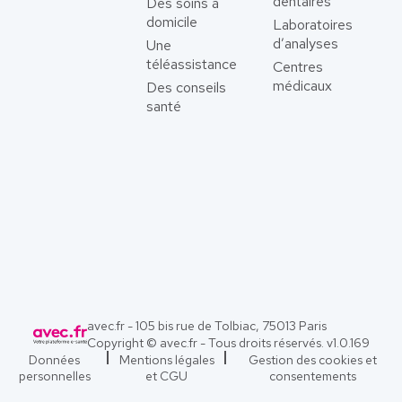
dentaires
Des soins à
domicile
Laboratoires
d’analyses
Une
téléassistance
Centres
médicaux
Des conseils
santé
avec.fr - 105 bis rue de Tolbiac, 75013 Paris
Copyright © avec.fr - Tous droits réservés. v
1.0.169
Données
Mentions légales
Gestion des cookies et
personnelles
et CGU
consentements