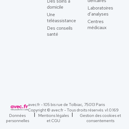
dentaires
Des soins à
domicile
Laboratoires
d’analyses
Une
téléassistance
Centres
médicaux
Des conseils
santé
avec.fr - 105 bis rue de Tolbiac, 75013 Paris
Copyright © avec.fr - Tous droits réservés. v
1.0.169
Données
Mentions légales
Gestion des cookies et
personnelles
et CGU
consentements