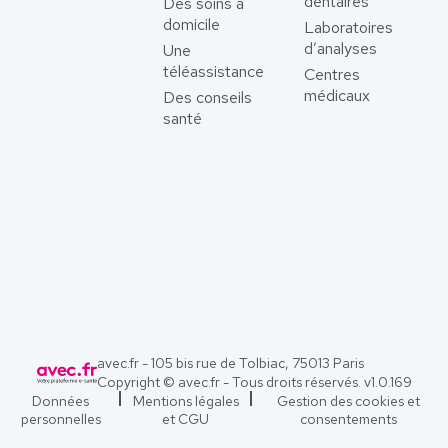
dentaires
Des soins à
domicile
Laboratoires
d’analyses
Une
téléassistance
Centres
médicaux
Des conseils
santé
avec.fr - 105 bis rue de Tolbiac, 75013 Paris
Copyright © avec.fr - Tous droits réservés. v
1.0.169
Données
Mentions légales
Gestion des cookies et
personnelles
et CGU
consentements