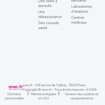
dentaires
Des soins à
domicile
Laboratoires
d’analyses
Une
téléassistance
Centres
médicaux
Des conseils
santé
avec.fr - 105 bis rue de Tolbiac, 75013 Paris
Copyright © avec.fr - Tous droits réservés. v
1.0.169
Données
Mentions légales
Gestion des cookies et
personnelles
et CGU
consentements