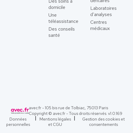
dentaires
Des soins à
domicile
Laboratoires
d’analyses
Une
téléassistance
Centres
médicaux
Des conseils
santé
avec.fr - 105 bis rue de Tolbiac, 75013 Paris
Copyright © avec.fr - Tous droits réservés. v
1.0.169
Données
Mentions légales
Gestion des cookies et
personnelles
et CGU
consentements