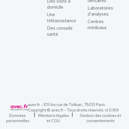
dentaires
Des soins à
domicile
Laboratoires
d’analyses
Une
téléassistance
Centres
médicaux
Des conseils
santé
avec.fr - 105 bis rue de Tolbiac, 75013 Paris
Copyright © avec.fr - Tous droits réservés. v
1.0.169
Données
Mentions légales
Gestion des cookies et
personnelles
et CGU
consentements